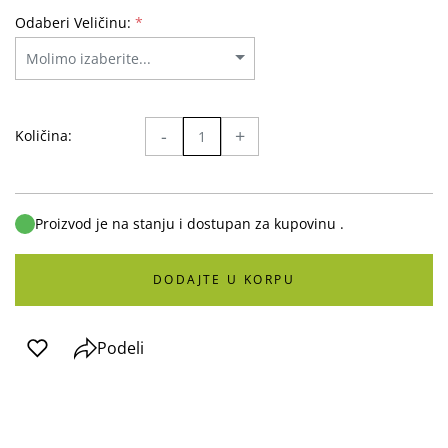
Odaberi Veličinu:
*
-
+
Količina:
Proizvod je na stanju i dostupan za kupovinu .
DODAJTE U KORPU
Podeli