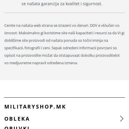
se našata garancija za kvalitet i sigurnost.
Cenite na našata web strana se izrazeni vo denari. DDV e vklučen vo
iznosot. Maksimalno gi koristime site naši kapaciteti i resursi za da Vi gi
dobližime site proizvodi od našata ponuda so točni iminja na
specifikacii, fotografii i ceni. Sepak odredeni informacii povrzani so
opisot na proizvodite možat da otstapuvaat dokolku proizvoditelot
vo medjuvreme napravil odredena izmena.
MILITARYSHOP.MK
OBLEKA
OBUVKI