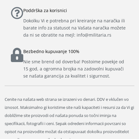
Poddrška za korisnici
Dokolku Vi e potrebna pri kreiranje na naračka ili
barate info za statusot na Vašata naračka možete
da ni se obratite na mejl: info@militaria.rs
Bezbedno kupuvanje 100%
Nie sme brend od doverba! Postoime povekje od
15 god, a ogromna brojka na zadovolni kupuvači
se našata garancija za kvalitet i sigurnost.
Cenite na našata web strana se izrazeni vo denari. DDV e vklučen vo
iznosot. Maksimalno gi koristime site naši kapaciteti i resursi za da Vi gi
dobližime site proizvodi od našata ponuda so točni iminja na
specifikacii, fotografii i ceni. Sepak odredeni informacii povrzani so
opisot na proizvodite možat da otstapuvaat dokolku proizvoditelot