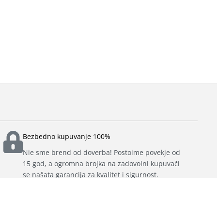
Bezbedno kupuvanje 100%
Nie sme brend od doverba! Postoime povekje od
15 god, a ogromna brojka na zadovolni kupuvači
se našata garancija za kvalitet i sigurnost.
ižime site proizvodi od našata ponuda so točni iminja na specifikacii,