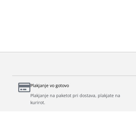
Plakjanje vo gotovo
Plakjanje na paketot pri dostava, plakjate na
kurirot.
Cenite na našata web strana se izrazeni vo denari. DDV e vklučen vo iz