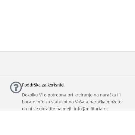
Poddrška za korisnici
Dokolku Vi e potrebna pri kreiranje na naračka ili
barate info za statusot na Vašata naračka možete
da ni se obratite na mejl: info@militaria.rs
nosot. Maksimalno gi koristime site naši kapaciteti i resursi za da Vi gi dobl