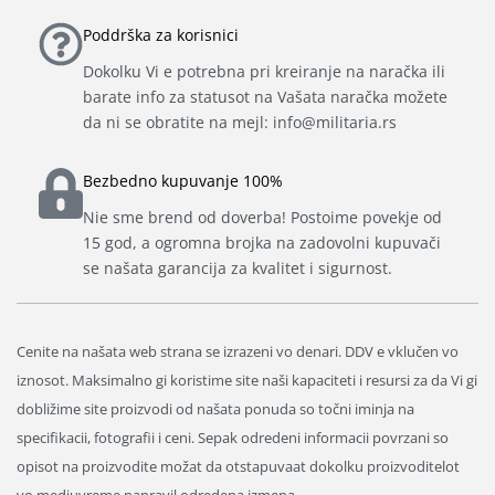
Poddrška za korisnici
Dokolku Vi e potrebna pri kreiranje na naračka ili
barate info za statusot na Vašata naračka možete
da ni se obratite na mejl: info@militaria.rs
Bezbedno kupuvanje 100%
Nie sme brend od doverba! Postoime povekje od
15 god, a ogromna brojka na zadovolni kupuvači
se našata garancija za kvalitet i sigurnost.
Cenite na našata web strana se izrazeni vo denari. DDV e vklučen vo
iznosot. Maksimalno gi koristime site naši kapaciteti i resursi za da Vi gi
dobližime site proizvodi od našata ponuda so točni iminja na
specifikacii, fotografii i ceni. Sepak odredeni informacii povrzani so
opisot na proizvodite možat da otstapuvaat dokolku proizvoditelot