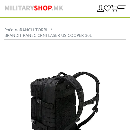
Početna
RANCI I TORBI
BRANDIT RANEC CRNI LASER US COOPER 30L