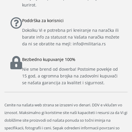
kurirot.
Poddrška za korisnici
Dokolku Vi e potrebna pri kreiranje na naračka ili
barate info za statusot na Vašata naračka možete
da ni se obratite na mejl: info@militaria.rs
Bezbedno kupuvanje 100%
Nie sme brend od doverba! Postoime povekje od
15 god, a ogromna brojka na zadovolni kupuvači
se našata garancija za kvalitet i sigurnost.
Cenite na našata web strana se izrazeni vo denari. DDV e vklučen vo
iznosot. Maksimalno gi koristime site naši kapaciteti i resursi za da Vi gi
dobližime site proizvodi od našata ponuda so točni iminja na
specifikacii, fotografii i ceni. Sepak odredeni informacii povrzani so