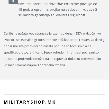
Nie sme brend od doverba! Postoime povekje od
15 god, a ogromna brojka na zadovolni kupuvači
se našata garancija za kvalitet i sigurnost.
Cenite na našata web strana se izrazeni vo denari. DDV e vklučen vo
iznosot. Maksimalno gi koristime site naši kapaciteti i resursi za da Vi gi
dobližime site proizvodi od našata ponuda so točni iminja na
specifikacii, fotografii i ceni. Sepak odredeni informacii povrzani so
opisot na proizvodite možat da otstapuvaat dokolku proizvoditelot
vo medjuvreme napravil odredena izmena.
MILITARYSHOP.MK