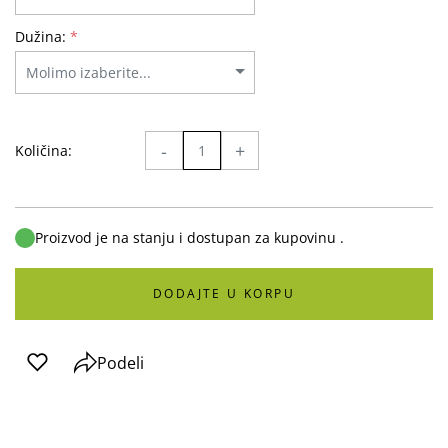
Dužina:
*
-
+
Količina:
Proizvod je na stanju i dostupan za kupovinu .
DODAJTE U KORPU
Podeli