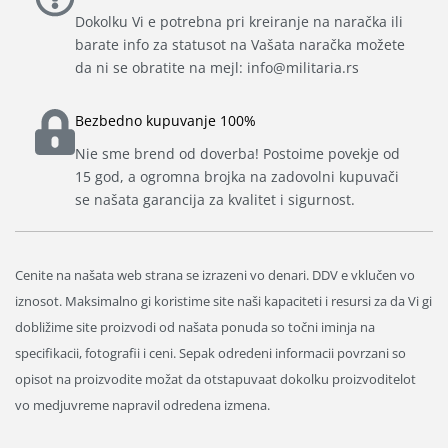
Dokolku Vi e potrebna pri kreiranje na naračka ili
barate info za statusot na Vašata naračka možete
da ni se obratite na mejl: info@militaria.rs
Bezbedno kupuvanje 100%
Nie sme brend od doverba! Postoime povekje od
15 god, a ogromna brojka na zadovolni kupuvači
se našata garancija za kvalitet i sigurnost.
Cenite na našata web strana se izrazeni vo denari. DDV e vklučen vo
iznosot. Maksimalno gi koristime site naši kapaciteti i resursi za da Vi gi
dobližime site proizvodi od našata ponuda so točni iminja na
specifikacii, fotografii i ceni. Sepak odredeni informacii povrzani so
opisot na proizvodite možat da otstapuvaat dokolku proizvoditelot
vo medjuvreme napravil odredena izmena.