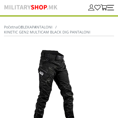
Početna
OBLEKA
PANTALONI
KINETIC GEN2 MULTICAM BLACK DIG PANTALONI