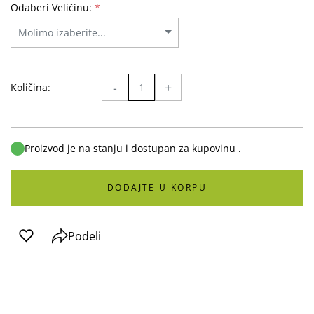
Odaberi Veličinu:
*
-
+
Količina:
Proizvod je na stanju i dostupan za kupovinu .
DODAJTE U KORPU
Podeli