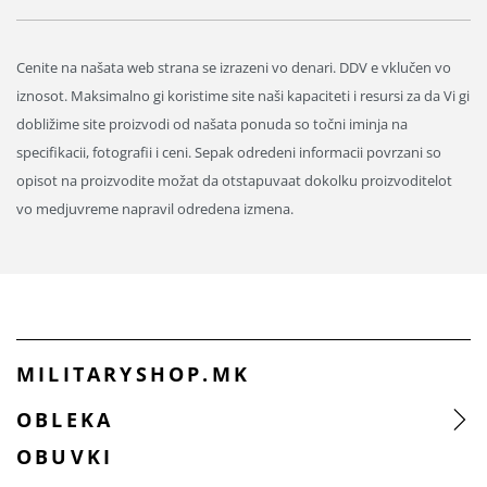
Cenite na našata web strana se izrazeni vo denari. DDV e vklučen vo
iznosot. Maksimalno gi koristime site naši kapaciteti i resursi za da Vi gi
dobližime site proizvodi od našata ponuda so točni iminja na
specifikacii, fotografii i ceni. Sepak odredeni informacii povrzani so
opisot na proizvodite možat da otstapuvaat dokolku proizvoditelot
vo medjuvreme napravil odredena izmena.
MILITARYSHOP.MK
OBLEKA
OBUVKI