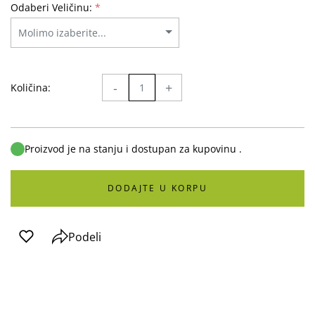
Odaberi Veličinu:
*
-
+
Količina:
Proizvod je na stanju i dostupan za kupovinu .
DODAJTE U KORPU
Podeli