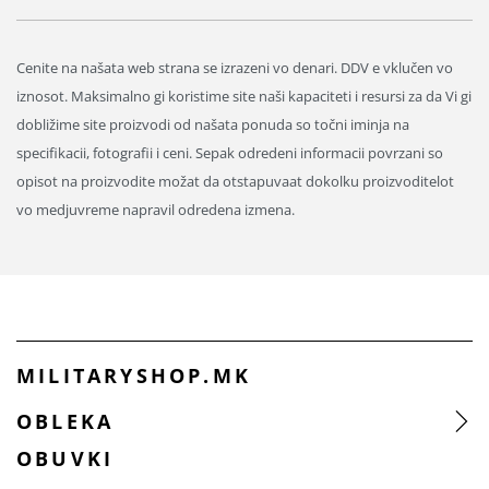
Cenite na našata web strana se izrazeni vo denari. DDV e vklučen vo
iznosot. Maksimalno gi koristime site naši kapaciteti i resursi za da Vi gi
dobližime site proizvodi od našata ponuda so točni iminja na
specifikacii, fotografii i ceni. Sepak odredeni informacii povrzani so
opisot na proizvodite možat da otstapuvaat dokolku proizvoditelot
vo medjuvreme napravil odredena izmena.
MILITARYSHOP.MK
OBLEKA
OBUVKI