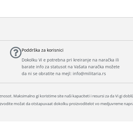
Poddrška za korisnici
Dokolku Vi e potrebna pri kreiranje na naračka ili
barate info za statusot na Vašata naračka možete
da ni se obratite na mejl: info@militaria.rs
nosot. Maksimalno gi koristime site naši kapaciteti i resursi za da Vi gi dobl
proizvodite možat da otstapuvaat dokolku proizvoditelot vo medjuvreme napr