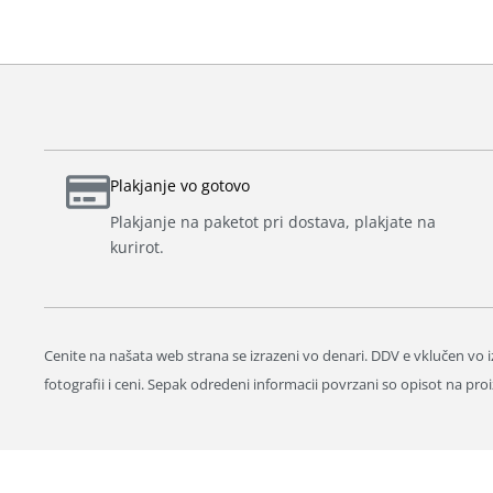
Plakjanje vo gotovo
Plakjanje na paketot pri dostava, plakjate na
kurirot.
Cenite na našata web strana se izrazeni vo denari. DDV e vklučen vo iz
fotografii i ceni. Sepak odredeni informacii povrzani so opisot na 