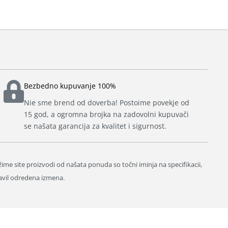
Bezbedno kupuvanje 100%
Nie sme brend od doverba! Postoime povekje od
15 god, a ogromna brojka na zadovolni kupuvači
se našata garancija za kvalitet i sigurnost.
ižime site proizvodi od našata ponuda so točni iminja na specifikacii,
avil odredena izmena.