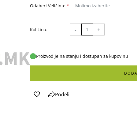
Odaberi Veličinu:
*
-
+
Količina:
Proizvod je na stanju i dostupan za kupovinu .
DODA
Podeli