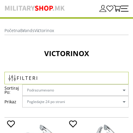
Početna
Brands
Victorinox
VICTORINOX
FILTERI
Sortiraj
Po:
Prikaz