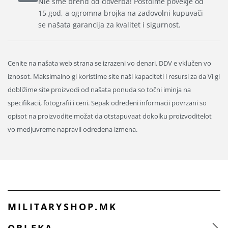
Nie sme brend od doverba! Postoime povekje od
15 god, a ogromna brojka na zadovolni kupuvači
se našata garancija za kvalitet i sigurnost.
Cenite na našata web strana se izrazeni vo denari. DDV e vklučen vo
iznosot. Maksimalno gi koristime site naši kapaciteti i resursi za da Vi gi
dobližime site proizvodi od našata ponuda so točni iminja na
specifikacii, fotografii i ceni. Sepak odredeni informacii povrzani so
opisot na proizvodite možat da otstapuvaat dokolku proizvoditelot
vo medjuvreme napravil odredena izmena.
MILITARYSHOP.MK