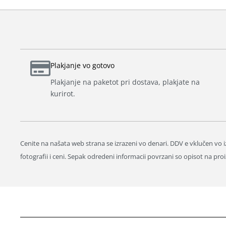
Plakjanje vo gotovo
Plakjanje na paketot pri dostava, plakjate na
kurirot.
Cenite na našata web strana se izrazeni vo denari. DDV e vklučen vo iz
fotografii i ceni. Sepak odredeni informacii povrzani so opisot na 