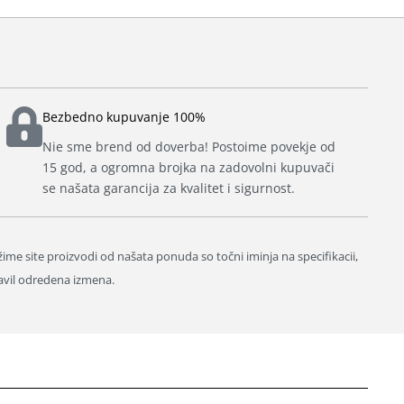
Bezbedno kupuvanje 100%
Nie sme brend od doverba! Postoime povekje od
15 god, a ogromna brojka na zadovolni kupuvači
se našata garancija za kvalitet i sigurnost.
ižime site proizvodi od našata ponuda so točni iminja na specifikacii,
avil odredena izmena.