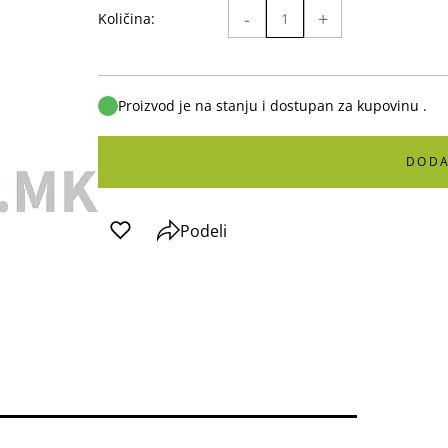
-
+
Količina:
Proizvod je na stanju i dostupan za kupovinu .
DODA
Podeli