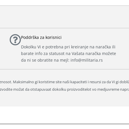
Poddrška za korisnici
Dokolku Vi e potrebna pri kreiranje na naračka ili
barate info za statusot na Vašata naračka možete
da ni se obratite na mejl: info@militaria.rs
nosot. Maksimalno gi koristime site naši kapaciteti i resursi za da Vi gi dobl
proizvodite možat da otstapuvaat dokolku proizvoditelot vo medjuvreme napr