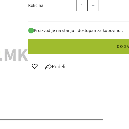
-
+
Količina:
Proizvod je na stanju i dostupan za kupovinu .
DODA
Podeli