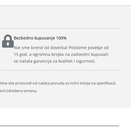
Bezbedno kupuvanje 100%
Nie sme brend od doverba! Postoime povekje od
15 god, a ogromna brojka na zadovolni kupuvači
se našata garancija za kvalitet i sigurnost.
ižime site proizvodi od našata ponuda so točni iminja na specifikacii,
avil odredena izmena.