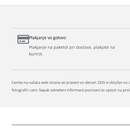
Plakjanje vo gotovo
Plakjanje na paketot pri dostava, plakjate na
kurirot.
Cenite na našata web strana se izrazeni vo denari. DDV e vklučen vo iz
fotografii i ceni. Sepak odredeni informacii povrzani so opisot na 