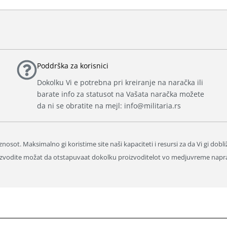
Poddrška za korisnici
Dokolku Vi e potrebna pri kreiranje na naračka ili
barate info za statusot na Vašata naračka možete
da ni se obratite na mejl: info@militaria.rs
nosot. Maksimalno gi koristime site naši kapaciteti i resursi za da Vi gi dobl
proizvodite možat da otstapuvaat dokolku proizvoditelot vo medjuvreme napr