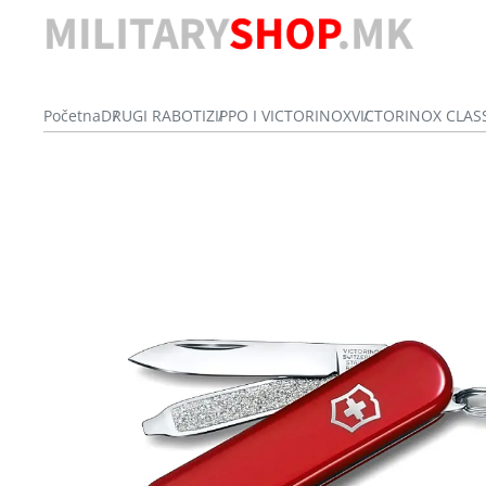
Početna
DRUGI RABOTI
ZIPPO I VICTORINOX
VICTORINOX CLAS